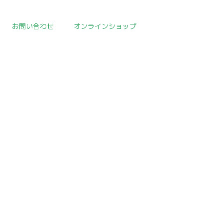
お問い合わせ
オンラインショップ
取扱作品一覧
>
中国陶磁器
>
template.detail
[!% if (image.url!="") { %]
[!% } %]