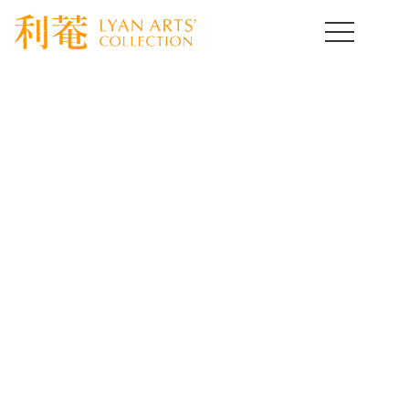
HOME
>
取扱作品一覧
>
中国陶磁器
>
template.detail
中国陶磁器コレクション
Chinese Ceramics of Art
[%title%]
[%lead%]
[%article%]
[%article_date_notime_wa%]