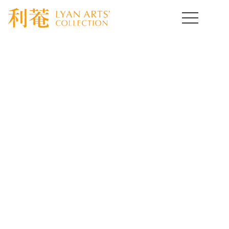
HOME
>
取扱作品一覧
>
中国陶磁器
>
template.detail
中国陶磁器コレクション
Chinese Ceramics of Art
[%title%]
[%lead%]
[%article%]
[%article_date_notime_wa%]