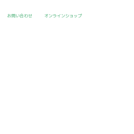
お問い合わせ
オンラインショップ
取扱作品一覧
>
中国陶磁器
>
template.detail
[!% if (image.url!="") { %]
[!% } %]