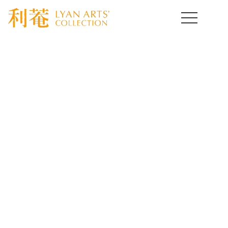
HOME
>
取扱作品一覧
>
中国陶磁器
>
template.detail
中国陶磁器コレクション
Chinese Ceramics of Art
[%title%]
[%lead%]
[%article%]
[%article_date_notime_wa%]