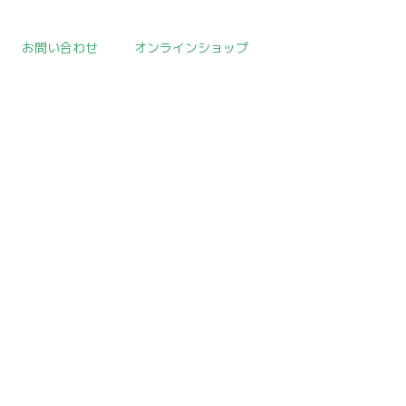
お問い合わせ
オンラインショップ
取扱作品一覧
>
中国陶磁器
>
template.detail
[!% if (image.url!="") { %]
[!% } %]