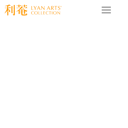
HOME
>
取扱作品一覧
>
中国陶磁器
>
template.detail
中国陶磁器コレクション
Chinese Ceramics of Art
[%title%]
[%lead%]
[%article%]
[%article_date_notime_wa%]