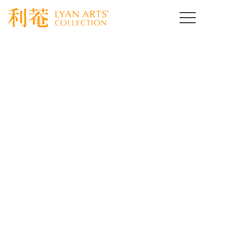
HOME
>
取扱作品一覧
>
酒の器
>
template.detail
酒の器コレクション
Drinking Vassel
骨董とは使って楽しむ事が醍醐味です。なかでも身近に置い
て愛玩したくなるのは酒の器だと思います。
いろいろな分野の古美術酒器をご紹介いたします。
[%title%]