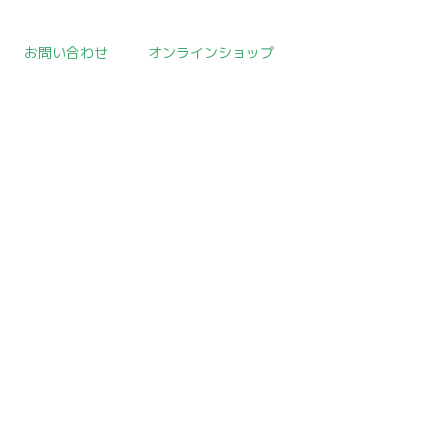
お問い合わせ
オンラインショップ
E
>
取扱作品一覧
>
酒の器
>
template.detail
の器だと思います。