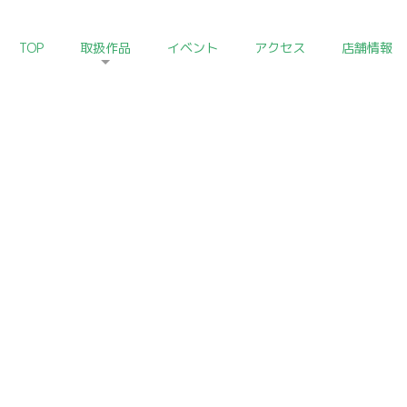
TOP
取扱作品
イベント
アクセス
店舗情報
HOM
酒の器コレクション
Drinking Vassel
しむ事が醍醐味です。なかでも身近に置いて愛玩したくなるのは酒
いろいろな分野の古美術酒器をご紹介いたします。