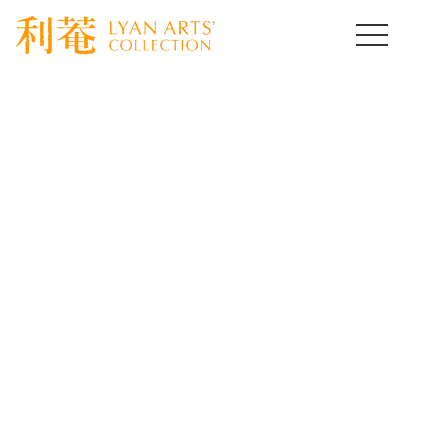
HOME
>
取扱作品一覧
>
酒の器
>
template.detail
酒の器コレクション
Drinking Vassel
骨董とは使って楽しむ事が醍醐味です。なかでも身近に置い
て愛玩したくなるのは酒の器だと思います。
いろいろな分野の古美術酒器をご紹介いたします。
[%title%]