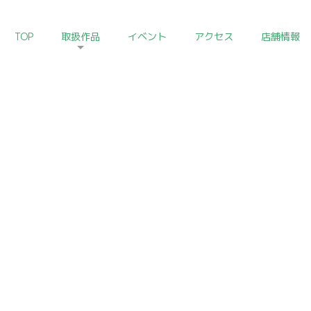
TOP
取扱作品
イベント
アクセス
店舗情報
HOM
酒の器コレクション
Drinking Vassel
しむ事が醍醐味です。なかでも身近に置いて愛玩したくなるのは酒
いろいろな分野の古美術酒器をご紹介いたします。