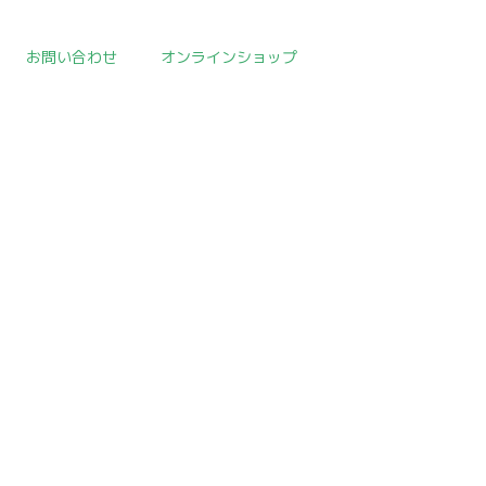
お問い合わせ
オンラインショップ
E
>
取扱作品一覧
>
酒の器
>
template.detail
の器だと思います。