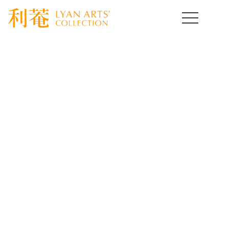
HOME
>
取扱作品一覧
>
酒の器
>
template.detail
酒の器コレクション
Drinking Vassel
骨董とは使って楽しむ事が醍醐味です。なかでも身近に置い
て愛玩したくなるのは酒の器だと思います。
いろいろな分野の古美術酒器をご紹介いたします。
[%title%]