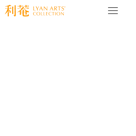
HOME
>
取扱作品一覧
>
酒の器
>
template.detail
酒の器コレクション
Drinking Vassel
骨董とは使って楽しむ事が醍醐味です。なかでも身近に置い
て愛玩したくなるのは酒の器だと思います。
いろいろな分野の古美術酒器をご紹介いたします。
[%title%]