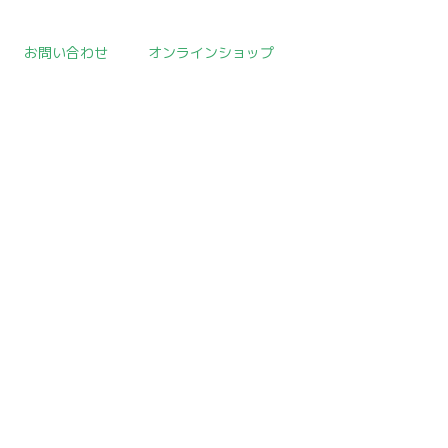
お問い合わせ
オンラインショップ
E
>
取扱作品一覧
>
酒の器
>
template.detail
の器だと思います。