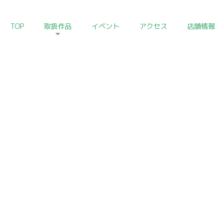
TOP
取扱作品
イベント
アクセス
店舗情報
HOM
酒の器コレクション
Drinking Vassel
しむ事が醍醐味です。なかでも身近に置いて愛玩したくなるのは酒
いろいろな分野の古美術酒器をご紹介いたします。