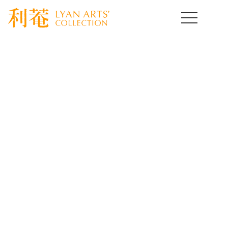
HOME
>
取扱作品一覧
>
酒の器
>
template.detail
酒の器コレクション
Drinking Vassel
骨董とは使って楽しむ事が醍醐味です。なかでも身近に置い
て愛玩したくなるのは酒の器だと思います。
いろいろな分野の古美術酒器をご紹介いたします。
[%title%]