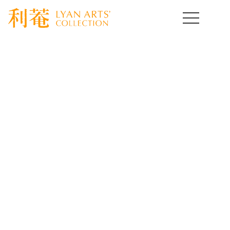
HOME
>
取扱作品一覧
>
酒の器
>
template.detail
酒の器コレクション
Drinking Vassel
骨董とは使って楽しむ事が醍醐味です。なかでも身近に置い
て愛玩したくなるのは酒の器だと思います。
いろいろな分野の古美術酒器をご紹介いたします。
[%title%]