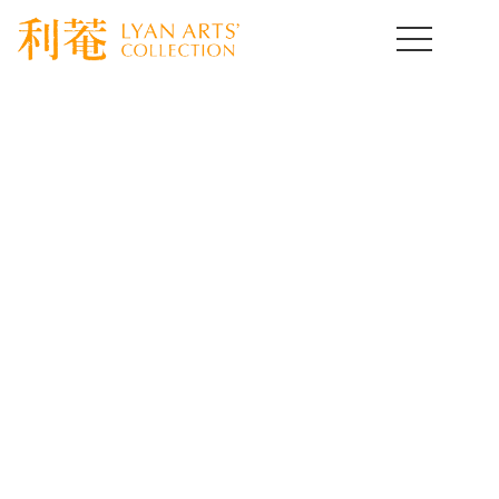
HOME
>
取扱作品一覧
>
家具
>
template.detail
家具コレクション
Furniture Collection
[%title%]
[%lead%]
[%article%]
[%article_date_notime_wa%]