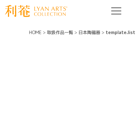
HOME
>
取扱作品一覧
>
日本陶磁器
>
template.list
日本陶磁器コレクション
ー タグ：オススメ ー
[%article_list_start%]
[%list_start%]
[!% if (image.url!="") { %]
[!%
} %]
[%list_end%]
[%title%]
[%lead%]
[%article_short_50%]
[%category%]