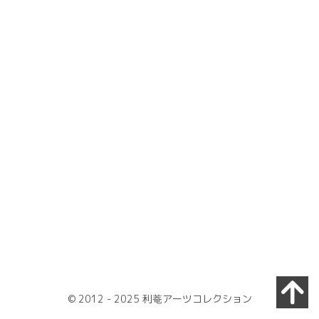
[%tags%]
[%article_date_notime_wa%]
[%navi-pagenation%]
© 2012 - 2025 利菴アーツコレクション