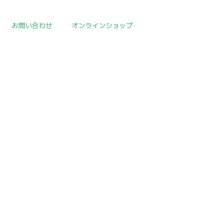
お問い合わせ
オンラインショップ
取扱作品一覧
>
日本陶磁器
>
template.detail
[!% if (image.url!="") { %]
[!% } %]