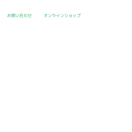
お問い合わせ
オンラインショップ
取扱作品一覧
>
日本陶磁器
>
template.detail
[!% if (image.url!="") { %]
[!% } %]