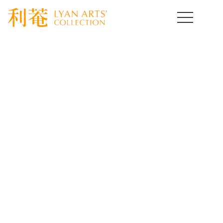
HOME
>
取扱作品一覧
>
日本陶磁器
>
template.detail
日本陶磁器コレクション
Japanese Ceramics of Art
[%title%]
[%lead%]
[%article%]
[%article_date_notime_wa%]