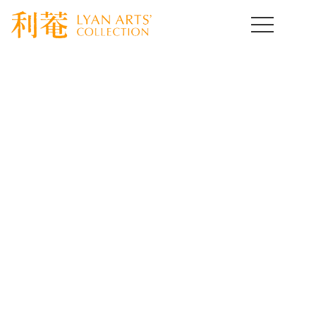
HOME
>
取扱作品一覧
>
日本陶磁器
>
template.detail
日本陶磁器コレクション
Japanese Ceramics of Art
[%title%]
[%lead%]
[%article%]
[%article_date_notime_wa%]