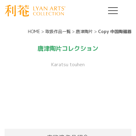
HOME
>
取扱作品一覧
>
唐津陶片
>
Copy 中国陶磁器
唐津陶片コレクション
Karatsu touhen
[!% if (image.url!="") { %]
[!% } %]
[%title%]
[%lead%]
[%new:New%] [%article_date_notime_dot%]