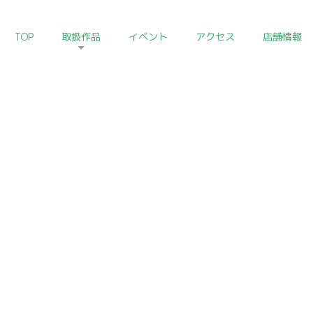
TOP
取扱作品
イベント
アクセス
店舗情報
HOME
>
朝鮮陶磁器コレクション
Korean Ceramics of Art