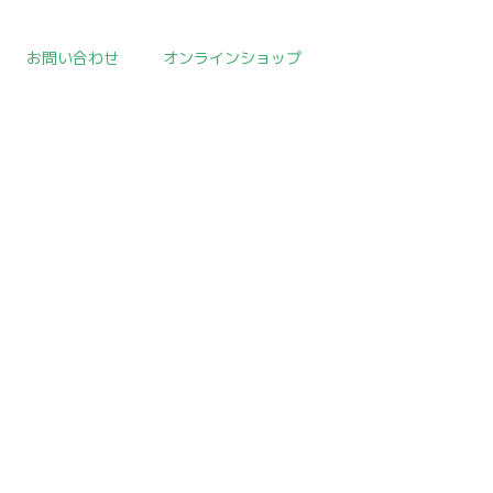
お問い合わせ
オンラインショップ
取扱作品一覧
>
朝鮮陶磁器
>
template.detail
[!% if (image.url!="") { %]
[!% } %]