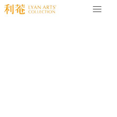
HOME
>
取扱作品一覧
>
朝鮮陶磁器
>
template.detail
朝鮮陶磁器コレクション
Korean Ceramics of Art
[%title%]
[%lead%]
[%article%]
[%article_date_notime_wa%]