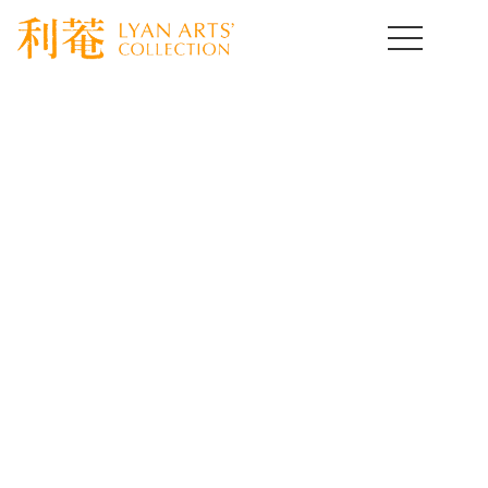
HOME
>
取扱作品一覧
>
朝鮮陶磁器
>
template.detail
朝鮮陶磁器コレクション
Korean Ceramics of Art
[%title%]
[%lead%]
[%article%]
[%article_date_notime_wa%]