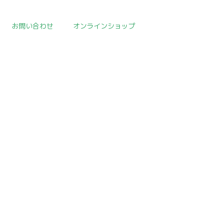
お問い合わせ
オンラインショップ
取扱作品一覧
>
朝鮮陶磁器
>
template.detail
[!% if (image.url!="") { %]
[!% } %]