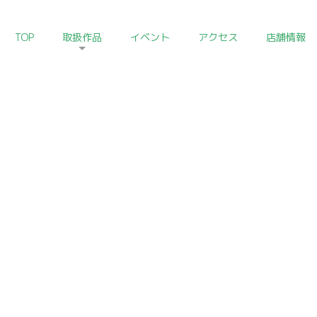
TOP
取扱作品
イベント
アクセス
店舗情報
HOME
>
朝鮮陶磁器コレクション
Korean Ceramics of Art