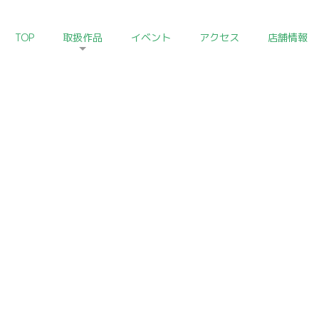
TOP
取扱作品
イベント
アクセス
店舗情報
HOME
>
朝鮮陶磁器コレクション
Korean Ceramics of Art