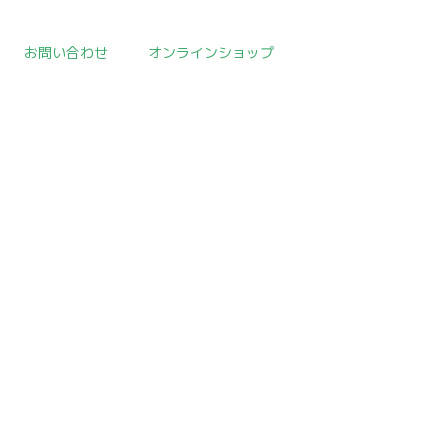
お問い合わせ
オンラインショップ
取扱作品一覧
>
朝鮮陶磁器
>
template.detail
[!% if (image.url!="") { %]
[!% } %]