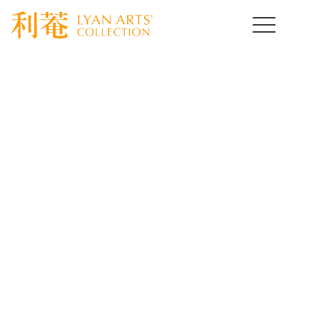
HOME
>
取扱作品一覧
>
朝鮮陶磁器
>
template.detail
朝鮮陶磁器コレクション
Korean Ceramics of Art
[%title%]
[%lead%]
[%article%]
[%article_date_notime_wa%]