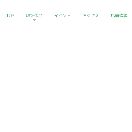
TOP
取扱作品
イベント
アクセス
店舗情報
HOME
>
朝鮮陶磁器コレクション
Korean Ceramics of Art