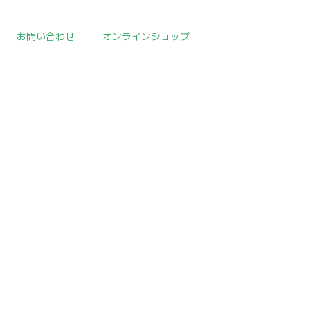
お問い合わせ
オンラインショップ
取扱作品一覧
>
朝鮮陶磁器
>
template.detail
[!% if (image.url!="") { %]
[!% } %]