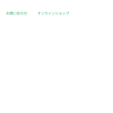
お問い合わせ
オンラインショップ
取扱作品一覧
>
朝鮮陶磁器
>
template.detail
[!% if (image.url!="") { %]
[!% } %]