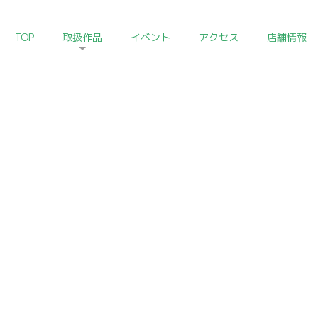
TOP
取扱作品
イベント
アクセス
店舗情報
HOME
>
朝鮮陶磁器コレクション
Korean Ceramics of Art