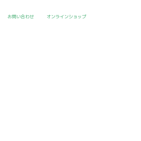
お問い合わせ
オンラインショップ
取扱作品一覧
>
朝鮮陶磁器
>
template.detail
[!% if (image.url!="") { %]
[!% } %]