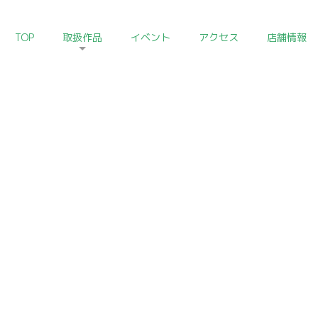
TOP
取扱作品
イベント
アクセス
店舗情報
HOME
>
朝鮮陶磁器コレクション
Korean Ceramics of Art