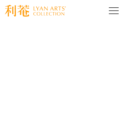
HOME
>
取扱作品一覧
>
朝鮮陶磁器
>
template.detail
朝鮮陶磁器コレクション
Korean Ceramics of Art
[%title%]
[%lead%]
[%article%]
[%article_date_notime_wa%]