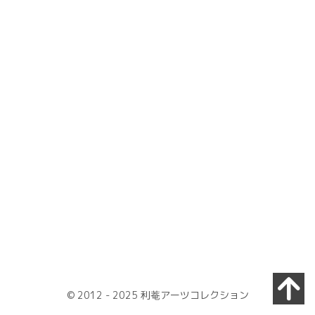
[%tags%]
[%article_date_notime_wa%]
[%navi-pagenation%]
© 2012 - 2025 利菴アーツコレクション