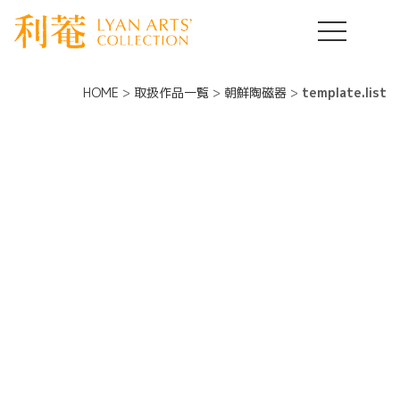
HOME
>
取扱作品一覧
>
朝鮮陶磁器
>
template.list
朝鮮陶磁器コレクション
ー カテゴリー：朝鮮陶磁器 ー
[%article_list_start%]
[%list_start%]
[!% if (image.url!="") { %]
[!%
} %]
[%list_end%]
[%title%]
[%lead%]
[%article_short_50%]
[%category%]