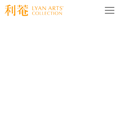
HOME
>
取扱作品一覧
>
絵画
>
template.detail
絵画コレクション
Paintings
[%title%]
[%lead%]
[%article%]
[%article_date_notime_wa%]