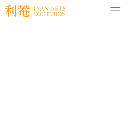
HOME
>
取扱作品一覧
>
絵画
>
template.detail
絵画コレクション
Paintings
[%title%]
[%lead%]
[%article%]
[%article_date_notime_wa%]