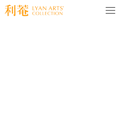
HOME
>
取扱作品一覧
>
茶道具コレクション
>
template.detail
茶道具コレクション
Tea bowl
[%title%]
[%lead%]
[%article%]
[%article_date_notime_wa%]