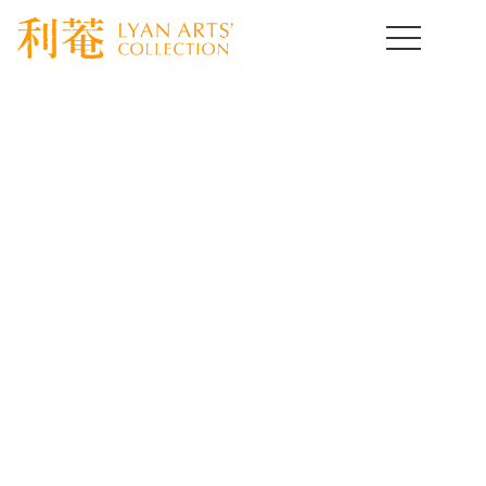
HOME
>
取扱作品一覧
>
茶道具コレクション
>
template.detail
茶道具コレクション
Tea bowl
[%title%]
[%lead%]
[%article%]
[%article_date_notime_wa%]