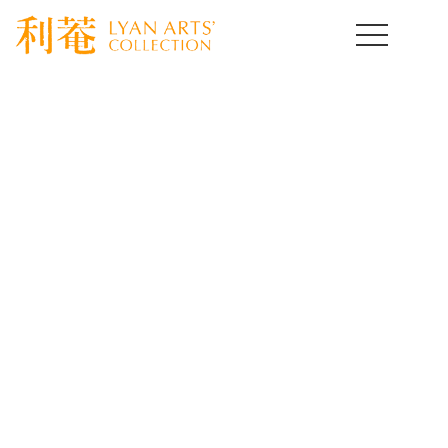
HOME
>
取扱作品一覧
>
茶道具コレクション
>
template.detail
茶道具コレクション
Tea bowl
[%title%]
[%lead%]
[%article%]
[%article_date_notime_wa%]