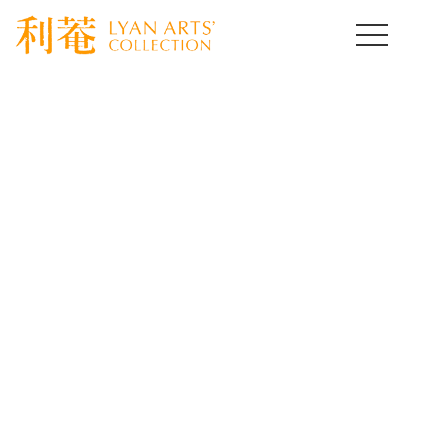
HOME
>
取扱作品一覧
>
茶道具コレクション
>
template.detail
茶道具コレクション
Tea bowl
[%title%]
[%lead%]
[%article%]
[%article_date_notime_wa%]