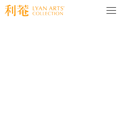
HOME
>
取扱作品一覧
>
タイル
>
template.detail
タイルコレクション
TILES Collection
[%title%]
[%lead%]
[%article%]
[%article_date_notime_wa%]