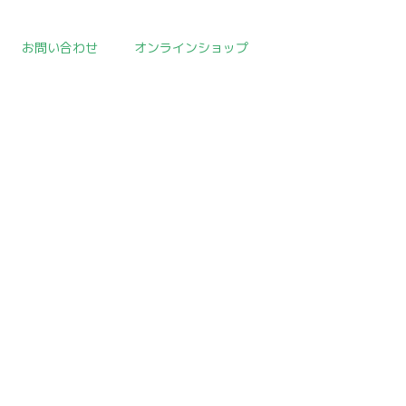
お問い合わせ
オンラインショップ
HOME
>
イベント
>
template.detail
[!% if (image.url!="") { %]
[!% } %]