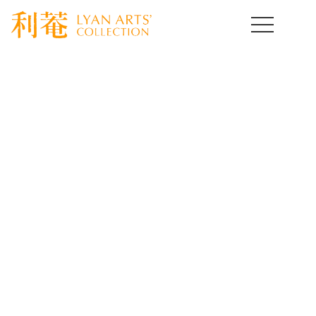
HOME
>
イベント
>
template.detail
イベント
EVENT
[%title%]
[%lead%]
[%article%]
[%article_date_notime_wa%]