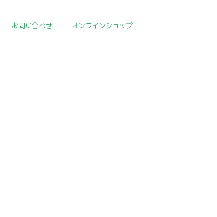
お問い合わせ
オンラインショップ
HOME
>
イベント
>
template.detail
[!% if (image.url!="") { %]
[!% } %]